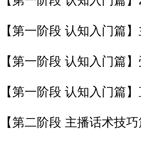
【第一阶段 认知入门篇】20
【第一阶段 认知入门篇】
【第一阶段 认知入门篇】
【第一阶段 认知入门篇】
【第二阶段 主播话术技巧篇