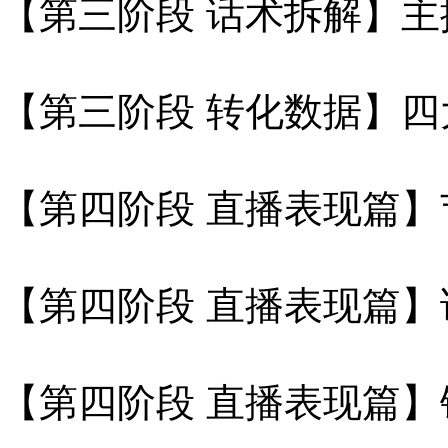
【第三阶段 话术拆解】主播
【第三阶段 转化数据】四大
【第四阶段 直播表现篇】节
【第四阶段 直播表现篇】话
【第四阶段 直播表现篇】镜