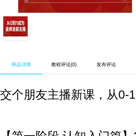
商品详情
教程评论(0)
发布评论
交个朋友主播新课，从0-