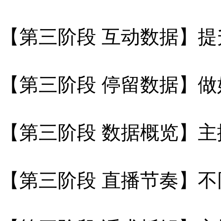
【第三阶段 互动数据】提
【第三阶段 停留数据】做
【第三阶段 数据概览】主播
【第三阶段 直播节奏】不